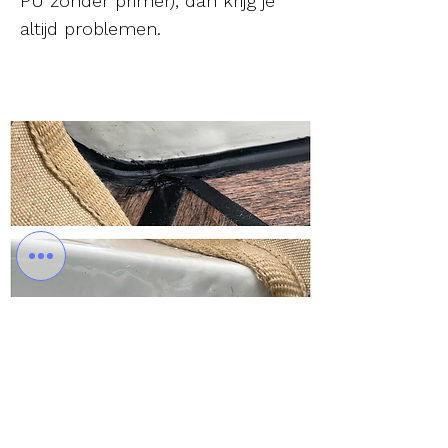
PU zonder primer), dan krijg je
altijd problemen.
Wat kan je er tegen doen
-1-
Oorzaak aanpakken