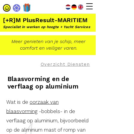
[+R]M PlusResult-MARITIEM
Specialist in werken op hoogte + Yacht Services
Meer genieten van je schip, meer
comfort en veiliger varen.
Overzicht Diensten
Blaasvorming en de
verflaag op aluminium
Wat is de
oorzaak van
blaasvorming
-bobbels- in de
verflaag op aluminium, bijvoorbeeld
op de aliminium mast of romp van