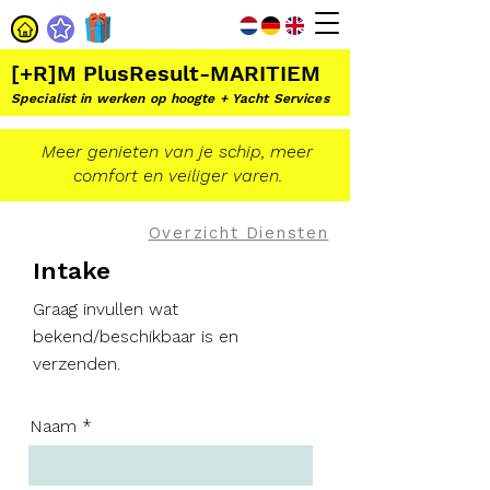
[+R]M PlusResult-MARITIEM
Specialist in werken op hoogte + Yacht Services
Meer genieten van je schip, meer
comfort en veiliger varen.
Overzicht Diensten
Intake
Graag invullen wat
bekend/beschikbaar is en
verzenden.
Naam