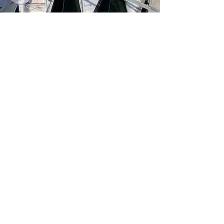
Vandaag is er een
aantrekkelijke
aanbieding:
Mastinspectie
+
Servicebeurt Lier
Nieuwsgierig?
AANBIEDING >