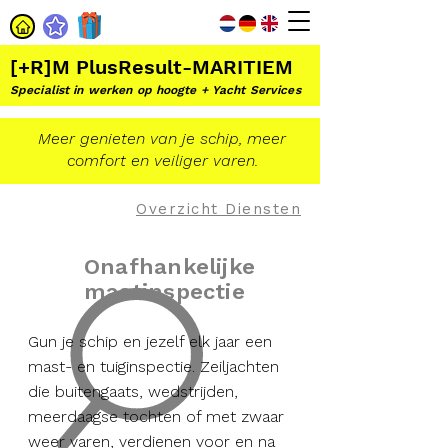
[+R]M PlusResult-MARITIEM
Specialist in werken op hoogte + Yacht Services
Meer genieten van je schip, meer
comfort en veiliger varen.
Overzicht Diensten
Onafhankelijke
mastinspectie
Gun je schip en jezelf elk jaar een
mast- en tuiginspectie. Zeiljachten
die buitengaats, wedstrijden,
meerdaagse tochten of met zwaar
weer varen, verdienen voor en na