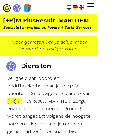
[+R]M PlusResult-MARITIEM
Specialist in werken op hoogte + Yacht Services
Meer genieten van je schip, meer
comfort en veiliger varen.
Diensten
Veiligheid aan boord en
bedrijfszekerheid van je schip is
prioriteit. De nauwgezette aanpak van
[+R]M
PlusResult-MARITIEM zorgt
ervoor dat elk onderdeel grondig
wordt aangepakt volgens de hoogste
normen. Hierdoor kan je met een
gerust hart zelfs de 'uncharted