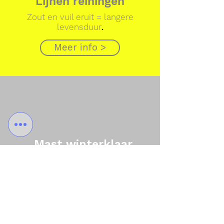
Lijnen reiningen
Zout en vuil eruit = langere
levensduur
.
Meer info >
Mast winterklaar
en vaarklaar
Wat doen en wanneer geeft het
beste resultaat
Meer info >