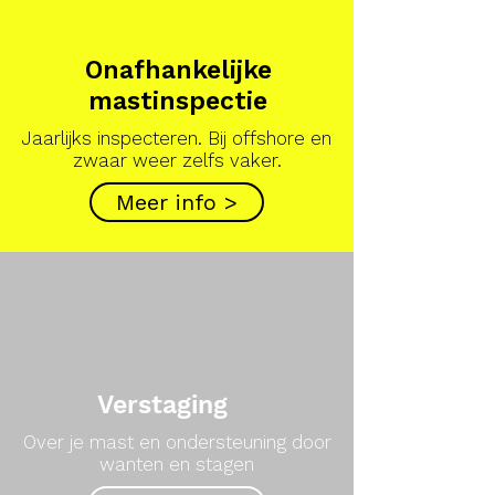
Onafhankelijke
mastinspectie
Jaarlijks inspecteren. Bij offshore en
zwaar weer zelfs vaker.
Meer info >
Verstaging
Over je mast en ondersteuning door
wanten en stagen