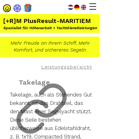
[+R]M PlusResult-MARITIEM
Spezialist für
Höhenarbeit +
Yachtdienstleistungen
Mehr Freude an Ihrem Schiff, Mehr
Komfort, und sichereres Segeln.
Leistungsübersicht
Takelage
Takelage, auch als Stehendes Gut
bekannt, ist das Drahtseil, das
den Mast einer Segelyacht stützt.
Diese Seile bestehen
üblicherweise aus Edelstahldraht,
z. B. 1x19, Compacted Strand,