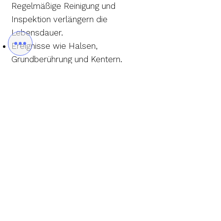
Regelmäßige Reinigung und
Inspektion verlängern die
Lebensdauer.
Ereignisse wie Halsen,
Grundberührung und Kentern.
Umwelteinflüsse: Salzwasser,
Sand, Hitze und korrosive Luft
beschleunigen den Verschleiß.
Stahlsorte und -qualität: AISI 316
bietet gute Festigkeit und
Korrosionsbeständigkeit, was ein
Vorteil ist.